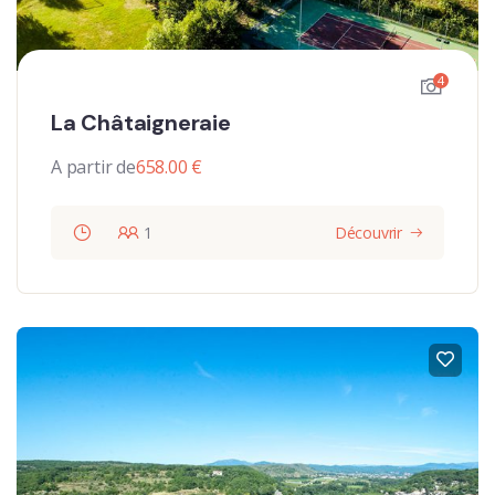
4
La Châtaigneraie
A partir de
658.00
€
1
Découvrir