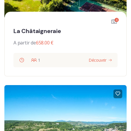
4
La Châtaigneraie
A partir de
658.00
€
1
Découvrir